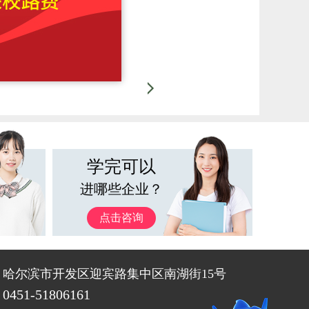
学完可以
进哪些企业？
点击咨询
：
哈尔滨市开发区迎宾路集中区南湖街15号
0451-51806161
：