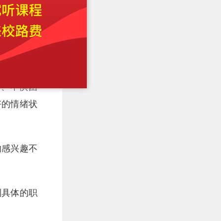
进、不惧困
好的情绪状
的感兴趣不
。
到具体的职